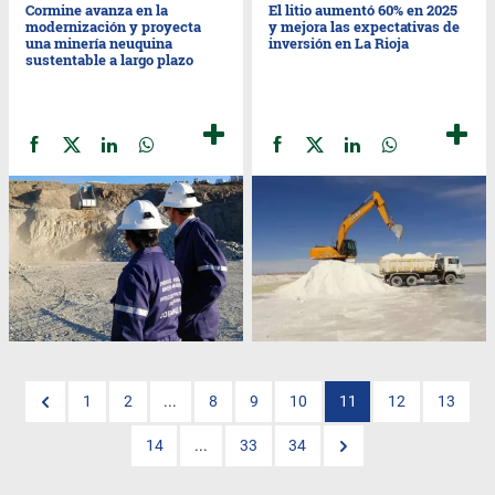
Cormine avanza en la
El litio aumentó 60% en 2025
modernización y proyecta
y mejora las expectativas de
una minería neuquina
inversión en La Rioja
sustentable a largo plazo
1
2
...
8
9
10
11
12
13
14
...
33
34