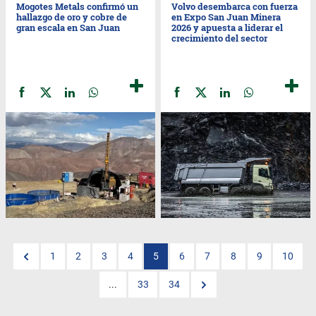
Mogotes Metals confirmó un
Volvo desembarca con fuerza
hallazgo de oro y cobre de
en Expo San Juan Minera
gran escala en San Juan
2026 y apuesta a liderar el
crecimiento del sector
1
2
3
4
5
6
7
8
9
10
...
33
34