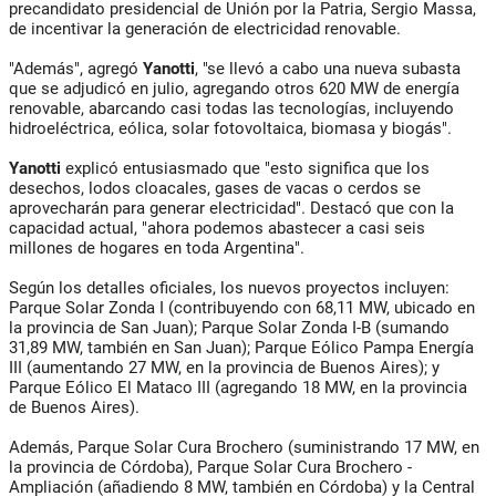
precandidato presidencial de Unión por la Patria, Sergio Massa,
de incentivar la generación de electricidad renovable.
"Además", agregó
Yanotti
, "se llevó a cabo una nueva subasta
que se adjudicó en julio, agregando otros 620 MW de energía
renovable, abarcando casi todas las tecnologías, incluyendo
hidroeléctrica, eólica, solar fotovoltaica, biomasa y biogás".
Yanotti
explicó entusiasmado que "esto significa que los
desechos, lodos cloacales, gases de vacas o cerdos se
aprovecharán para generar electricidad". Destacó que con la
capacidad actual, "ahora podemos abastecer a casi seis
millones de hogares en toda Argentina".
Según los detalles oficiales, los nuevos proyectos incluyen:
Parque Solar Zonda I (contribuyendo con 68,11 MW, ubicado en
la provincia de San Juan); Parque Solar Zonda I-B (sumando
31,89 MW, también en San Juan); Parque Eólico Pampa Energía
III (aumentando 27 MW, en la provincia de Buenos Aires); y
Parque Eólico El Mataco III (agregando 18 MW, en la provincia
de Buenos Aires).
Además, Parque Solar Cura Brochero (suministrando 17 MW, en
la provincia de Córdoba), Parque Solar Cura Brochero -
Ampliación (añadiendo 8 MW, también en Córdoba) y la Central