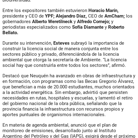
biodiversidad.
Entre los expositores también estuvieron
Horacio Marín,
presidente y CEO de
YPF; Alejandro Díaz,
CEO de
AmCham;
los
gobernadores
Alberto Weretilneck
y
Alfredo Cornejo;
y
periodistas especializados como
Sofía Diamante
y
Roberto
Bellato.
Durante su intervención,
Esteves
subrayó la importancia de
construir la licencia social de manera conjunta entre los
sectores público y privado, diferenciándola de la licencia
ambiental que otorga la secretaría de Ambiente. “La licencia
social hay que construirla entre todos los sectores”, afirmó.
Destacó que Neuquén ha avanzado en obras de infraestructura y
en formación, con programas como las Becas Gregorio Álvarez,
que benefician a más de 20.000 estudiantes, muchos orientados
a la actividad energética. Sin embargo, advirtió que persisten
necesidades en rutas, hospitales y escuelas, y lamentó el retiro
del gobierno nacional de la obra pública, señalando que la
provincia financia la infraestructura con recursos propios y
aportes puntuales de organismos internacionales.
En materia de agenda ambiental, anunció que el plan de
monitoreo de emisiones, desarrollado junto al Instituto
Argentino del Petróleo y del Gas (IAPG), exigirá desde el próximo