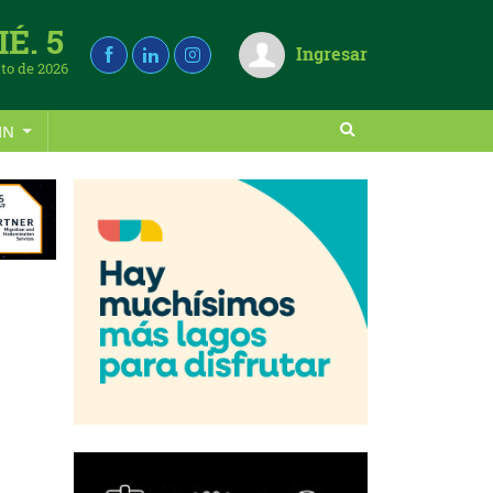
É. 5
Ingresar
to de 2026
IN