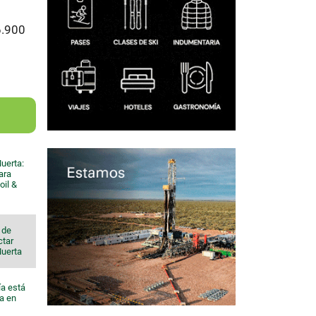
6.900
uerta:
ara
oil &
 de
ctar
Muerta
ía está
a en