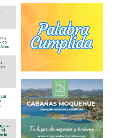
n
es y
lico
 Aires
n
 una
a
 Sur
y
s
orgieva
rol
en la