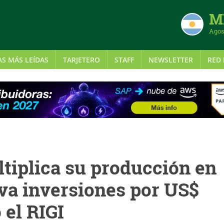
MI
Agos
AS MÁS LEÍDAS
TARJETERO
STAFF
NEWSLETTER
RED 
tiplica su producción en
va inversiones por US$
 el RIGI