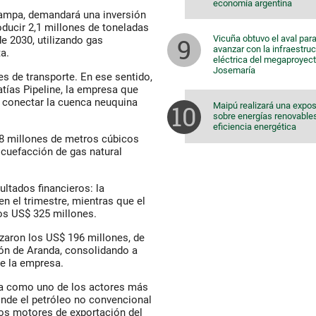
economía argentina
 Pampa, demandará una inversión
ducir 2,1 millones de toneladas
Vicuña obtuvo el aval par
de 2030, utilizando gas
avanzar con la infraestruc
a.
eléctrica del megaproyec
Josemaría
s de transporte. En ese sentido,
tías Pipeline, la empresa que
a conectar la cuenca neuquina
Maipú realizará una expos
sobre energías renovable
eficiencia energética
28 millones de metros cúbicos
icuefacción de gas natural
ultados financieros: la
n el trimestre, mientras que el
os US$ 325 millones.
nzaron los US$ 196 millones, de
cón de Aranda, consolidando a
e la empresa.
a como uno de los actores más
onde el petróleo no convencional
os motores de exportación del