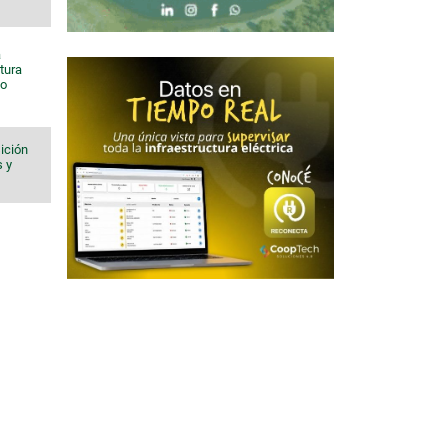
a
tura
to
ición
s y