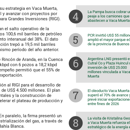
 su estrategia en Vaca Muerta,
La Pampa busca cobrar u
il y avanzar con proyectos por
peaje a los camiones que
ara Grandes Inversiones (RIGI).
abastecen a Vaca Muerta
n el salto operativo de la
s 100,6 mil barriles de petróleo
PCR invirtió US$ 55 millon
nto interanual del 38%. El dato
amplió el mayor parque eó
ción trepó a 19,5 mil barriles
de la provincia de Buenos
ismo período del año anterior.
Argentina LNG presentó e
e Rincón de Aranda, en la Cuenca
Cutral Co y Plaza Huincul
 kbpd con 6 pozos a 18,2 kbpd
inversión de US$ 25.000
empeño permitió que el 55% de
millones vinculada a Vac
exportación.
Muerta
ón al RIGI para el desarrollo de
 de US$ 4.500 millones. El plan
El oleoducto Vaca Muerta
tales y la construcción de
superó el 70% de avance 
prevé iniciar exportacione
celerar el plateau de producción y
entre fines de 2026
n paralelo, la firma presentó un
La visita de Kristalina Ge
trialización del gas, a través de
a Vaca Muerta refuerza el 
Bahía Blanca.
estratégico de la energía 