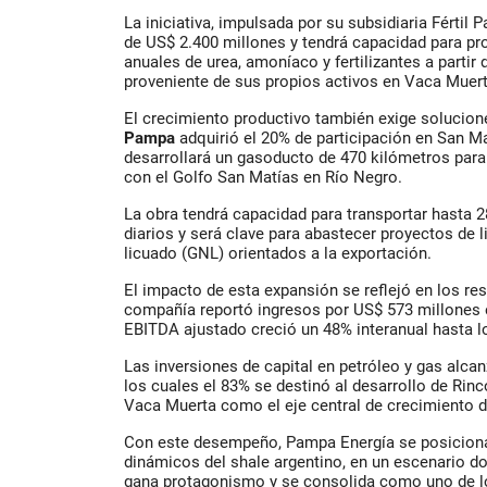
La iniciativa, impulsada por su subsidiaria Fértil
de US$ 2.400 millones y tendrá capacidad para pro
anuales de urea, amoníaco y fertilizantes a partir 
proveniente de sus propios activos en Vaca Muert
El crecimiento productivo también exige solucione
Pampa
adquirió el 20% de participación en San Ma
desarrollará un gasoducto de 470 kilómetros par
con el Golfo San Matías en Río Negro.
La obra tendrá capacidad para transportar hasta 
diarios y será clave para abastecer proyectos de l
licuado (GNL) orientados a la exportación.
El impacto de esta expansión se reflejó en los res
compañía reportó ingresos por US$ 573 millones e
EBITDA ajustado creció un 48% interanual hasta l
Las inversiones de capital en petróleo y gas alca
los cuales el 83% se destinó al desarrollo de Rin
Vaca Muerta como el eje central de crecimiento d
Con este desempeño, Pampa Energía se posicion
dinámicos del shale argentino, en un escenario d
gana protagonismo y se consolida como uno de l