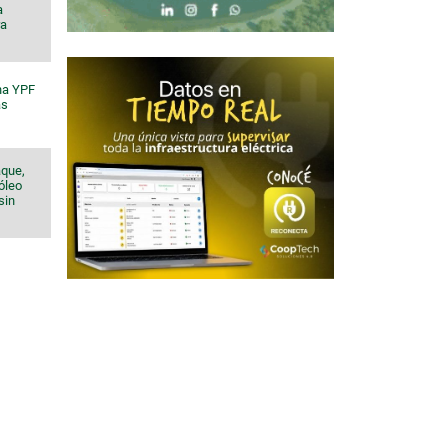
a
ra
na YPF
ás
aque,
róleo
sin