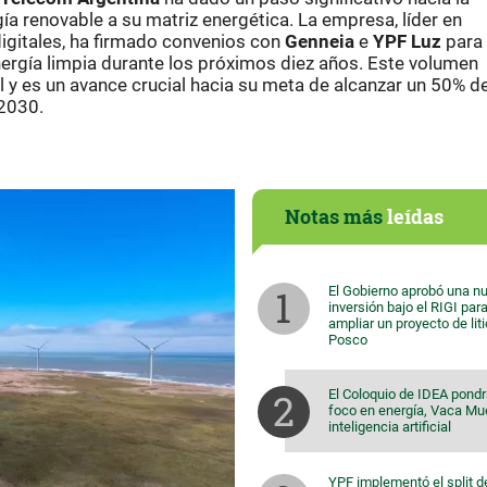
gía renovable a su matriz energética. La empresa, líder en
digitales, ha firmado convenios con
Genneia
e
YPF Luz
para
rgía limpia durante los próximos diez años. Este volumen
 y es un avance crucial hacia su meta de alcanzar un 50% d
 2030.
Notas más
leídas
El Gobierno aprobó una n
inversión bajo el RIGI par
ampliar un proyecto de lit
Posco
El Coloquio de IDEA pondr
foco en energía, Vaca Mu
inteligencia artificial
YPF implementó el split d