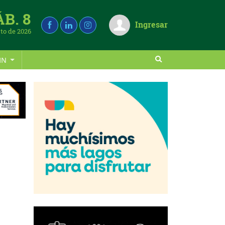
ÁB. 8
Ingresar
to de 2026
IN