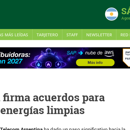
S
Agos
AS MÁS LEÍDAS
TARJETERO
STAFF
NEWSLETTER
RED 
 firma acuerdos para
 energías limpias
Telecom Argentina
ha dado un paso significativo hacia la