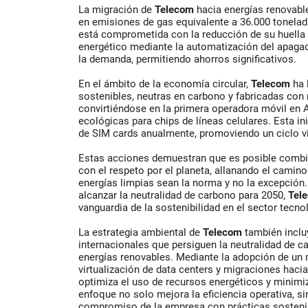
La migración de
Telecom
hacia energías renovabl
en emisiones de gas equivalente a 36.000 tonela
está comprometida con la reducción de su huell
energético mediante la automatización del apagad
la demanda, permitiendo ahorros significativos.
En el ámbito de la economía circular,
Telecom
ha 
sostenibles, neutras en carbono y fabricadas con
convirtiéndose en la primera operadora móvil en 
ecológicas para chips de líneas celulares. Esta in
de SIM cards anualmente, promoviendo un ciclo vi
Estas acciones demuestran que es posible combin
con el respeto por el planeta, allanando el camino
energías limpias sean la norma y no la excepció
alcanzar la neutralidad de carbono para 2050,
Tel
vanguardia de la sostenibilidad en el sector tecno
La estrategia ambiental de
Telecom
también inclu
internacionales que persiguen la neutralidad de c
energías renovables. Mediante la adopción de un 
virtualización de data centers y migraciones hacia
optimiza el uso de recursos energéticos y minimi
enfoque no solo mejora la eficiencia operativa, s
compromiso de la empresa con prácticas sostenib