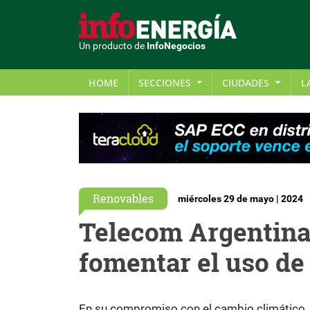
Un producto de
InfoNegocios
HOME
SECCIONES
CIUDADES
L
Renovables
miércoles 29 de mayo | 2024
Telecom Argentina
fomentar el uso de
En su compromiso con el cambio climático,