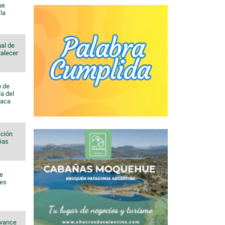
ue
la
al de
talecer
o de
a del
Vaca
ación
 Gas
de
nes
avance