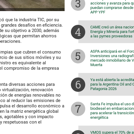
acciones y avanza para q
puedan comprarse desde 
APP YPF
ó que la industria TIC, por su
a grandes desafíos en eficiencia.
CAME creó un área nacion
de su objetivo a 2030, además
Energía y Minería para for
ógicas que permitan ahorros
a las pymes proveedoras
peraciones.
ASPA anticipará en el For
limpias que cubren el consumo
Inversiones una radiografí
rcio de sus sitios móviles y su
mercado inmobiliario de 
istro es equivalente al
Muerta
 el compromiso de la empresa
Ya está abierta la acredit
nta diversas acciones para
para la Argentina Oil and
Patagonia 2026
virtualización, renovación
ción de energías renovables no
ico al reducir las emisiones de
Santa Fe impulsa el uso 
pulsa el desarrollo económico a
biodiesel en embarcacio
en la matriz energética global
para acelerar la transición
es, agotables y con impacto
energética
 y respetuosas con el
VMOS supera el 70% de 