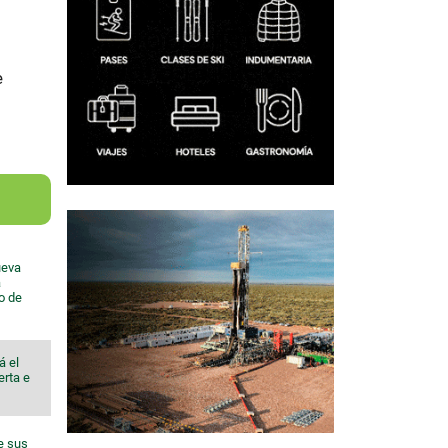
e
ueva
a
io de
á el
erta e
e sus