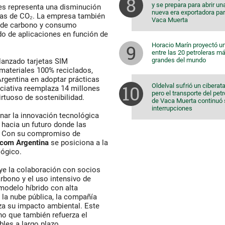
y se prepara para abrir un
es representa una disminución
nueva era exportadora pa
das de CO₂. La empresa también
Vaca Muerta
a de carbono y consumo
o de aplicaciones en función de
Horacio Marín proyectó u
entre las 20 petroleras m
grandes del mundo
lanzado tarjetas SIM
 materiales 100% reciclados,
Argentina en adoptar prácticas
Oldelval sufrió un ciberat
iciativa reemplaza 14 millones
pero el transporte del pet
rtuoso de sostenibilidad.
de Vaca Muerta continuó 
interrupciones
ar la innovación tecnológica
 hacia un futuro donde las
n. Con su compromiso de
ecom Argentina
se posiciona a la
lógico.
ye la colaboración con socios
arbono y el uso intensivo de
modelo híbrido con alta
 la nube pública, la compañía
za su impacto ambiental. Este
ino que también refuerza el
les a largo plazo.