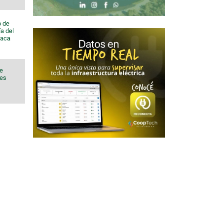
o de
a del
Vaca
de
nes