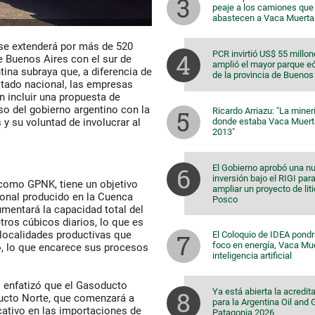
peaje a los camiones que
abastecen a Vaca Muerta
se extenderá por más de 520
PCR invirtió US$ 55 millon
e Buenos Aires con el sur de
amplió el mayor parque eó
tina subraya que, a diferencia de
de la provincia de Buenos
stado nacional, las empresas
án incluir una propuesta de
o del gobierno argentino con la
Ricardo Arriazu: "La miner
donde estaba Vaca Muert
 y su voluntad de involucrar al
2013"
El Gobierno aprobó una n
inversión bajo el RIGI par
como GPNK, tiene un objetivo
ampliar un proyecto de lit
ional producido en la Cuenca
Posco
mentará la capacidad total del
ros cúbicos diarios, lo que es
 localidades productivas que
El Coloquio de IDEA pondr
foco en energía, Vaca Mu
o, lo que encarece sus procesos
inteligencia artificial
,
enfatizó que el Gasoducto
Ya está abierta la acredit
ducto Norte, que comenzará a
para la Argentina Oil and
icativo en las importaciones de
Patagonia 2026