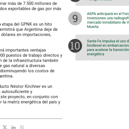
orrar más de 7.500 millones de
ldos exportables de gas por más
ASPA anticipará en el For
Inversiones una radiografí
mercado inmobiliario de 
a etapa del GPNK es un hito
Muerta
ermitirá que Argentina deje de
e dólares en importaciones,
Santa Fe impulsa el uso 
biodiesel en embarcacio
para acelerar la transición
rá importantes ventajas
energética
000 puestos de trabajo directos y
n de la infraestructura también
e gas natural a diversas
 y disminuyendo los costos de
gentina.
ucto Néstor Kirchner es un
 autosuficiente y
ste proyecto, en conjunto con
 la matriz energética del país y