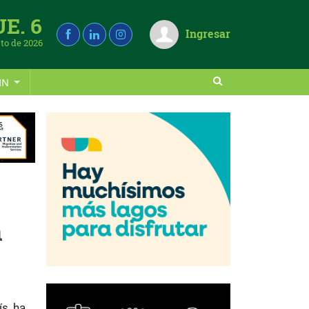
UE. 6
Ingresar
to de 2026
IN
n
s, ha