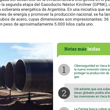
de la segunda etapa del Gasoducto Néstor Kirchner (GPNK), 
 soberanía energética de Argentina. En una iniciativa que se
ones de energía y promover la producción nacional, se ha la
0 tubos de acero, cuyas dimensiones son impresionantes: 36
 un peso de aproximadamente 5.000 kilos cada uno.
Notas más
leídas
Ciberseguridad en Vaca M
la nueva inversión clave p
proteger la producción de 
gas
Citi advierte que una suba
tasas globales podría afe
las inversiones en Vaca 
La Pampa busca cobrar u