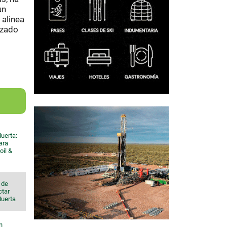
un
 alinea
nzado
uerta:
ara
oil &
 de
ctar
Muerta
n