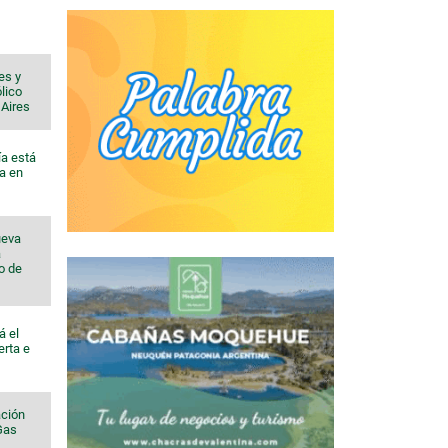
es y
lico
 Aires
ía está
a en
ueva
a
io de
á el
erta e
ación
 Gas