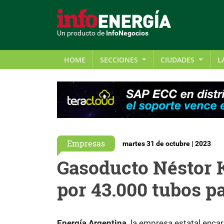
Un producto de
InfoNegocios
HOME
SECCIONES
CIUDADES
L
Empresas
martes 31 de octubre | 2023
Gasoducto Néstor K
por 43.000 tubos p
Energía Argentina,
la empresa estatal encarg