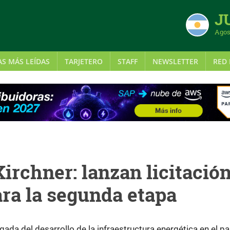
J
Agos
AS MÁS LEÍDAS
TARJETERO
STAFF
NEWSLETTER
RED 
irchner: lanzan licitació
ara la segunda etapa
ada del desarrollo de la infraestructura energética en el paí