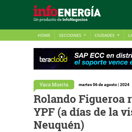
Un producto de
InfoNegocios
HOME
SECCIONES
CIUDADES
L
Vaca Muerta
martes 06 de agosto | 2024
Rolando Figueroa r
YPF (a días de la vi
Neuquén)