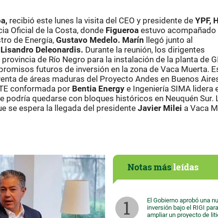
a,
recibió este lunes la visita del CEO y presidente de
YPF, 
cia Oficial de la Costa, donde
Figueroa
estuvo acompañado 
stro de Energía,
Gustavo Medelo. Marín
llegó junto al
 Lisandro Deleonardis.
Durante la reunión, los dirigentes
 provincia de Río Negro para la instalación de la planta de 
promisos futuros de inversión en la zona de Vaca Muerta. E
a venta de áreas maduras del Proyecto Andes en Buenos Aire
 UTE conformada por
Bentia Energy
e Ingeniería SIMA lidera e
ne podría quedarse con bloques históricos en Neuquén Sur. 
e se espera la llegada del presidente
Javier Milei
a Vaca M
Notas más
leídas
El Gobierno aprobó una n
inversión bajo el RIGI par
ampliar un proyecto de lit