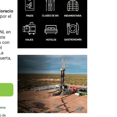
Horacio
por el
GNL en
ste
s con
l
La
uerta,
ueva
a
io de