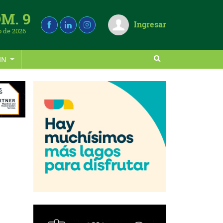
M. 9
Ingresar
 de 2026
IN
e