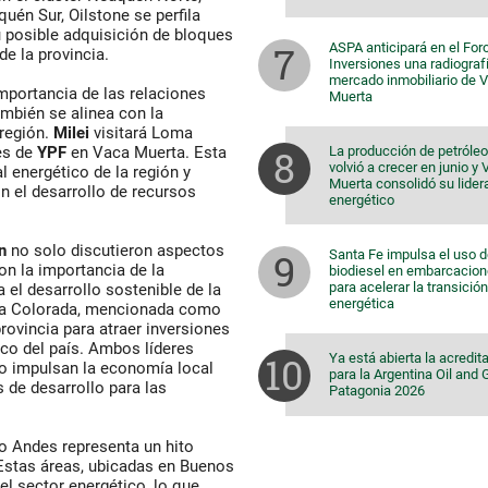
uén Sur, Oilstone se perfila
 posible adquisición de bloques
ASPA anticipará en el For
e la provincia.
Inversiones una radiografí
mercado inmobiliario de 
mportancia de las relaciones
Muerta
ambién se alinea con la
 región.
Milei
visitará Loma
La producción de petróleo
es de
YPF
en Vaca Muerta. Esta
volvió a crecer en junio y
l energético de la región y
Muerta consolidó su lider
n el desarrollo de recursos
energético
n
no solo discutieron aspectos
Santa Fe impulsa el uso 
on la importancia de la
biodiesel en embarcacio
para acelerar la transición
 el desarrollo sostenible de la
energética
unta Colorada, mencionada como
provincia para atraer inversiones
ico del país. Ambos líderes
Ya está abierta la acredit
lo impulsan la economía local
para la Argentina Oil and
de desarrollo para las
Patagonia 2026
to Andes representa un hito
stas áreas, ubicadas en Buenos
el sector energético, lo que