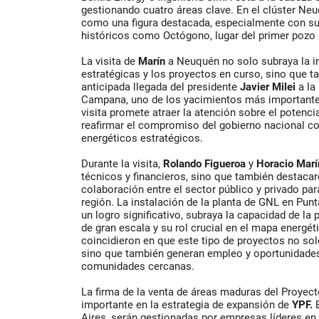
gestionando cuatro áreas clave. En el clúster Neuq
como una figura destacada, especialmente con su
históricos como Octógono, lugar del primer pozo d
La visita de
Marín
a Neuquén no solo subraya la i
estratégicas y los proyectos en curso, sino que t
anticipada llegada del presidente
Javier Milei
a la
Campana, uno de los yacimientos más important
visita promete atraer la atención sobre el potencia
reafirmar el compromiso del gobierno nacional co
energéticos estratégicos.
Durante la visita,
Rolando
Figueroa
y
Horacio Marí
técnicos y financieros, sino que también destacar
colaboración entre el sector público y privado para
región. La instalación de la planta de GNL en P
un logro significativo, subraya la capacidad de la 
de gran escala y su rol crucial en el mapa energét
coincidieron en que este tipo de proyectos no so
sino que también generan empleo y oportunidades 
comunidades cercanas.
La firma de la venta de áreas maduras del Proyec
importante en la estrategia de expansión de
YPF.
E
Aires, serán gestionadas por empresas líderes en 