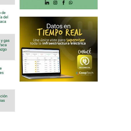
o de
a del
Vaca
 y gas
 Vaca
azgo
de
nes
ación
 Gas