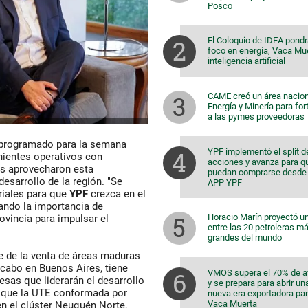
Posco
El Coloquio de IDEA pondr
foco en energía, Vaca Mu
inteligencia artificial
CAME creó un área nacion
Energía y Minería para for
a las pymes proveedoras
 programado para la semana
YPF implementó el split d
nientes operativos con
acciones y avanza para q
s aprovecharon esta
puedan comprarse desde 
desarrollo de la región. "Se
APP YPF
riales para que
YPF
crezca en el
zando la importancia de
Horacio Marín proyectó u
rovincia para impulsar el
entre las 20 petroleras m
grandes del mundo
e de la venta de áreas maduras
 cabo en Buenos Aires, tiene
VMOS supera el 70% de 
sas que liderarán el desarrollo
y se prepara para abrir un
que la UTE conformada por
nueva era exportadora pa
Vaca Muerta
en el clúster Neuquén Norte,