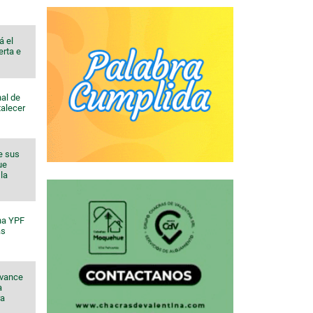
á el
erta e
al de
talecer
e sus
ue
la
na YPF
ás
avance
a
ra