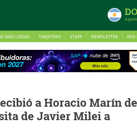
DO
Agosto
AS MÁS LEÍDAS
TARJETERO
STAFF
NEWSLETTER
RED 
ecibió a Horacio Marín d
sita de Javier Milei a