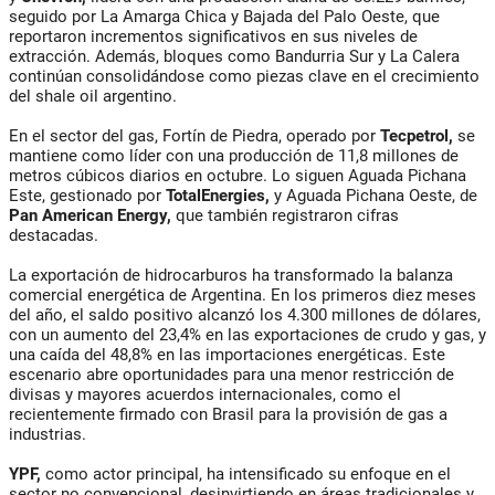
seguido por La Amarga Chica y Bajada del Palo Oeste, que
reportaron incrementos significativos en sus niveles de
extracción. Además, bloques como Bandurria Sur y La Calera
continúan consolidándose como piezas clave en el crecimiento
del shale oil argentino.
En el sector del gas, Fortín de Piedra, operado por
Tecpetrol,
se
mantiene como líder con una producción de 11,8 millones de
metros cúbicos diarios en octubre. Lo siguen Aguada Pichana
Este, gestionado por
TotalEnergies,
y Aguada Pichana Oeste, de
Pan American Energy,
que también registraron cifras
destacadas.
La exportación de hidrocarburos ha transformado la balanza
comercial energética de Argentina. En los primeros diez meses
del año, el saldo positivo alcanzó los 4.300 millones de dólares,
con un aumento del 23,4% en las exportaciones de crudo y gas, y
una caída del 48,8% en las importaciones energéticas. Este
escenario abre oportunidades para una menor restricción de
divisas y mayores acuerdos internacionales, como el
recientemente firmado con Brasil para la provisión de gas a
industrias.
YPF,
como actor principal, ha intensificado su enfoque en el
sector no convencional, desinvirtiendo en áreas tradicionales y