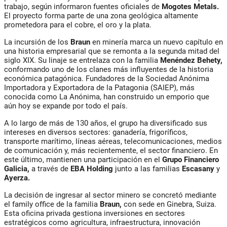
trabajo, según informaron fuentes oficiales de
Mogotes Metals.
El proyecto forma parte de una zona geológica altamente
prometedora para el cobre, el oro y la plata.
La incursión de los
Braun
en minería marca un nuevo capítulo en
una historia empresarial que se remonta a la segunda mitad del
siglo XIX. Su linaje se entrelaza con la familia
Menéndez Behety,
conformando uno de los clanes más influyentes de la historia
económica patagónica. Fundadores de la Sociedad Anónima
Importadora y Exportadora de la Patagonia (SAIEP), más
conocida como La Anónima, han construido un emporio que
aún hoy se expande por todo el país.
A lo largo de más de 130 años, el grupo ha diversificado sus
intereses en diversos sectores: ganadería, frigoríficos,
transporte marítimo, líneas aéreas, telecomunicaciones, medios
de comunicación y, más recientemente, el sector financiero. En
este último, mantienen una participación en el
Grupo Financiero
Galicia,
a través de
EBA Holding
junto a las familias
Escasany
y
Ayerza.
La decisión de ingresar al sector minero se concretó mediante
el family office de la familia
Braun,
con sede en Ginebra, Suiza.
Esta oficina privada gestiona inversiones en sectores
estratégicos como agricultura, infraestructura, innovación