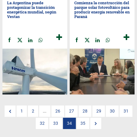
La Argentina puede
Comienza la construcción del
protagonizar la transición
parque solar fotovoltáico para
energética mundial, según
producir energía renovable en
Vestas
Paraná
1
2
...
26
27
28
29
30
31
32
33
34
35