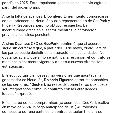
por día en 2025. Esto impulsaría ganancias de un solo dígito a
partir del próximo año.
Ante la falta de avances,
Bloomberg Línea
intentó comunicarse
con autoridades de Neuquén y con representantes de GeoPark y
Phoenix Resources, pero no obtuvo respuestas. La
incertidumbre crece en el sector mientras la aprobación
provincial continúa pendiente.
Andrés Ocampo,
CEO de
GeoPark,
confirmó que el acuerdo
sigue sin cerrarse y que, a partir del 13 de mayo, cualquiera de
las partes puede desistir de la operación sin penalidades. No
obstante, aclaró que si no se notifica la rescisión, el contrato se
mantiene plenamente vigente y abierto a nuevas alternativas
estratégicas.
El ejecutivo también desestimó versiones que apuntaban al
gobernador de Neuquén,
Rolando Figueroa
como responsables
de las demoras.
“GeoPark
no respalda comentarios que puedan
ser interpretados como un conflicto con las autoridades
locales”, expresó.
En el marco de los compromisos ya asumidos, GeoPark realizó
en mayo de 2024 un pago anticipado de US$ 49 millones —
compuesto por una parte de la contraprestación inicial y por