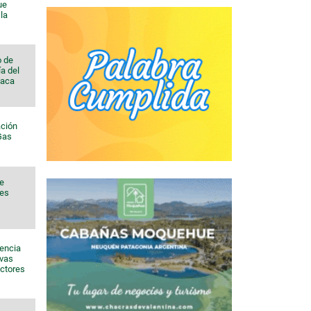
ue
la
o de
a del
Vaca
ación
 Gas
de
nes
sencia
evas
ectores