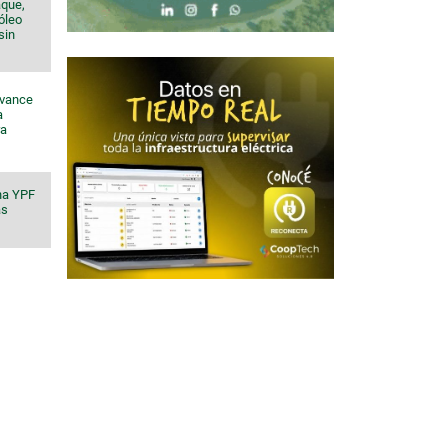
aque,
róleo
sin
avance
a
ra
na YPF
ás