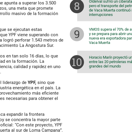
Oldelval sufrió un ciberat
e apunta a superar los 3.500
pero el transporte del pet
pozos, una meta que promete
de Vaca Muerta continuó 
rrollo masivo de la formación
interrupciones
 que se ejecutan estas
VMOS supera el 70% de 
y se prepara para abrir un
 que YPF viene superando con
nueva era exportadora pa
sa logró perforar 1.543 metros de
Vaca Muerta
acimiento La Angostura Sur.
os en tan solo 16 días, lo que
Horacio Marín proyectó u
dad en la formación. La
entre las 20 petroleras m
grandes del mundo
encia, calidad y rapidez en uno
.
l liderazgo de
YPF,
sino que
stria energética en el país. La
aprovechamiento más eficiente
nes necesarias para obtener el
ca expandir la frontera
oy se concentra la mayor parte
oficial: “Con este proyecto, YPF
 Muerta al sur de Loma Campana”.