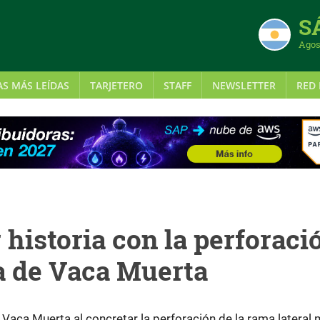
S
Agos
AS MÁS LEÍDAS
TARJETERO
STAFF
NEWSLETTER
RED 
 historia con la perforaci
a de Vaca Muerta
 Vaca Muerta al concretar la perforación de la rama lateral