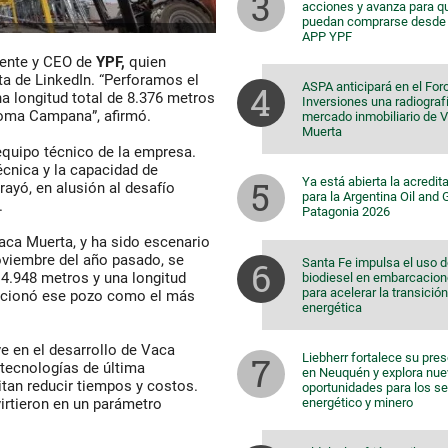
acciones y avanza para q
puedan comprarse desde 
APP YPF
ente y CEO de
YPF,
quien
ta de LinkedIn. “Perforamos el
ASPA anticipará en el For
a longitud total de 8.376 metros
Inversiones una radiografí
Loma Campana”, afirmó.
mercado inmobiliario de 
Muerta
 equipo técnico de la empresa.
écnica y la capacidad de
Ya está abierta la acredit
rayó, en alusión al desafío
para la Argentina Oil and
.
Patagonia 2026
ca Muerta, y ha sido escenario
noviembre del año pasado, se
Santa Fe impulsa el uso 
 4.948 metros y una longitud
biodiesel en embarcacio
para acelerar la transición
sicionó ese pozo como el más
energética
ve en el desarrollo de Vaca
Liebherr fortalece su pre
tecnologías de última
en Neuquén y explora nu
itan reducir tiempos y costos.
oportunidades para los s
energético y minero
virtieron en un parámetro