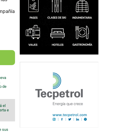
ompañía
ueva
a
io de
á el
erta e
e sus