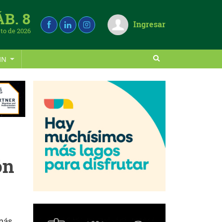
ÁB. 8
Ingresar
to de 2026
IN
ón
 más