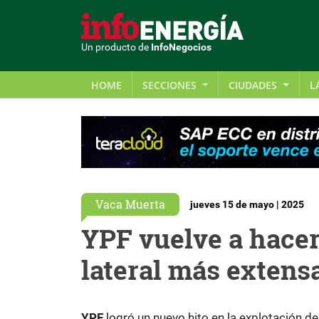
Un producto de
InfoNegocios
HOME
SECCIONES
CIUDADES
L
Vaca Muerta
jueves 15 de mayo | 2025
YPF vuelve a hacer
lateral más extens
YPF
logró un nuevo hito en la explotación de