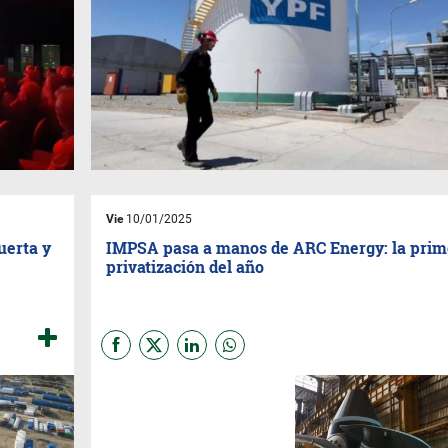
Vie
10/01/2025
uerta y
IMPSA pasa a manos de ARC Energy: la prim
privatización del año
El Gobierno nacional anunció
la venta de la participación
estatal en la empresa
siderúrgica
IMPSA S.A.
a
ARC