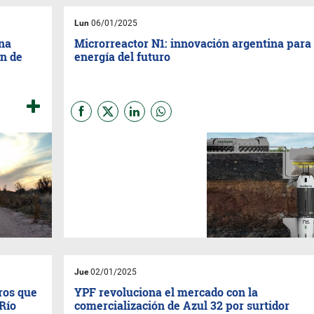
fractura, muy cerca de las
18.000 proyectadas por los
Lun
06/01/2025
especialistas.
na
Microrreactor N1: innovación argentina para 
ón de
energía del futuro
La generación de energía
limpia y segura podría
experimentar una revolución
gracias al desarrollo de un
microrreactor compacto. Este
innovador reactor nuclear
promete ser una solución
viable para comunidades
remotas, industrias y
proyectos en lugares de difícil
acceso, destacándose por su
portabilidad y autonomía.
Jue
02/01/2025
ros que
YPF revoluciona el mercado con la
Río
comercialización de Azul 32 por surtidor