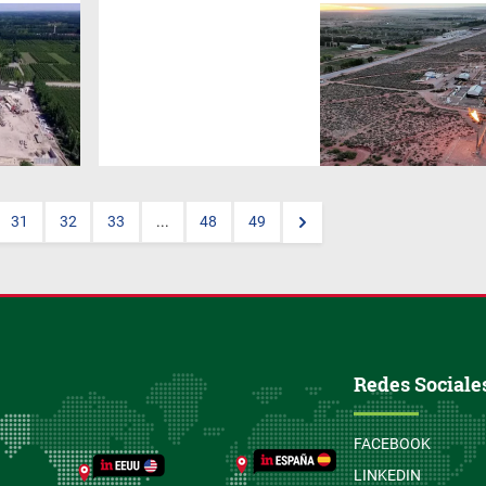
El yacimiento de Vaca Muerta,
ubicado en la región
patagónica de Argentina, ha
dejado de ser una promesa
para convertirse en una
realidad estratégica en el
ámbito energético. Según un
informe de
Portfolio Personal
Inversiones (PPI),
este
recurso representa una
oportunidad única para las
empresas del sector y los
31
32
33
...
48
49
inversores. Las perspectivas
de crecimiento en producción
y exportación consolidan su
relevancia a nivel nacional e
internacional.
Redes Sociale
FACEBOOK
LINKEDIN