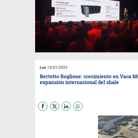
Lun
13/01/2025
Bertotto Boglione: crecimiento en Vaca M
expansión internacional del shale
Bertotto Boglione,
líder en la
fabricación de tanques de
plásticos y acero, concluyó
2024 con un balance positivo,