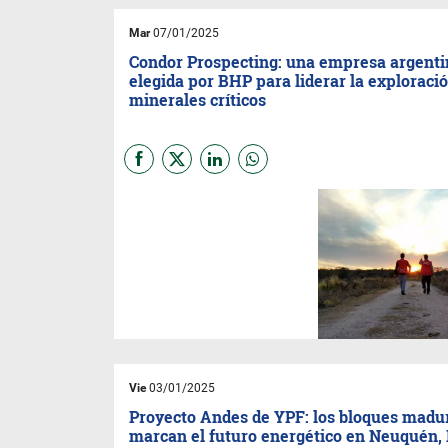
operativos a través de una
participación directa en el
Mar
07/01/2025
mercado.
Condor Prospecting: una empresa argenti
elegida por BHP para liderar la exploraci
minerales críticos
La
minera BHP,
reconocida
como la más grande del
mundo, ha anunciado las ocho
empresas seleccionadas para
formar parte de su programa
acelerador de minerales
críticos,
BHP Xplor
2025. Entre
ellas, destaca
Condor
Prospecting,
una empresa
argentina con sede en
Mendoza que desde 2016 se
dedica a la exploración y
Vie
03/01/2025
generación de proyectos en el
ámbito de los recursos
Proyecto Andes de YPF: los bloques madu
minerales críticos.
marcan el futuro energético en Neuquén, 