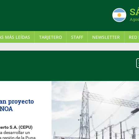
S
Agos
AS MÁS LEÍDAS
TARJETERO
STAFF
NEWSLETTER
RED 
an proyecto
l NOA
uerto S.A. (CEPU)
a desarrollar un
a región de la Puna