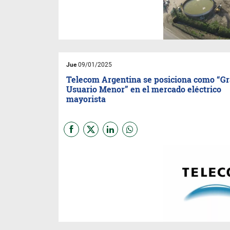
destacándose en sectores
clave como el agropecuario, la
industria petrolera y la
química. Desde la empresa
señalaron que fue un año de
evolución constante, marcado
por diversos factores que
impulsaron su crecimiento.
Jue
09/01/2025
Telecom Argentina se posiciona como “G
Usuario Menor” en el mercado eléctrico
mayorista
Telecom Argentina S.A.
ha
dado un paso importante en
su estrategia de sostenibilidad
al solicitar su incorporación
como Gran Usuario Menor
(GUMe) en el Mercado
Eléctrico Mayorista (MEM).
Este movimiento busca
optimizar su gestión
energética y reducir costos