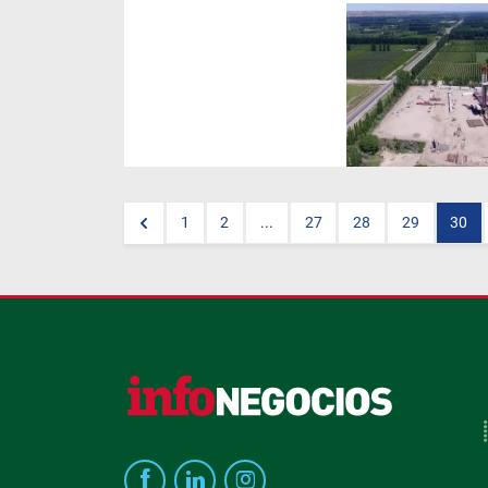
La Legislatura de Río Negro
aprobó la cesión y prórroga de
la extensión del contrato del
yacimiento gasífero Estación
Fernández Oro (EFO), una
decisión que
YPF
calificó
como "un paso clave" en el
marco del proceso de cesión
de la operación del bloque a
Quintana Energy.
Este
movimiento estratégico forma
parte del "Proceso Andes", un
1
2
...
27
28
29
30
plan que busca reorientar los
esfuerzos de la petrolera
hacia los reservorios no
convencionales de Vaca
Muerta.