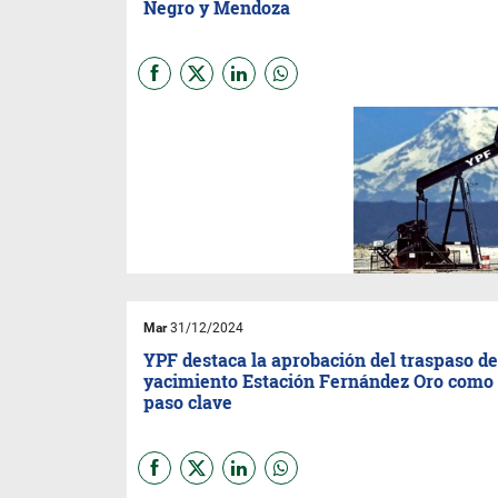
Negro y Mendoza
El cierre del 2024 deja en
evidencia el avance y los
desafíos del Proyecto Andes,
la estrategia de
YPF
para
revitalizar áreas maduras
mediante su cesión a nuevos
operadores. Aunque el plan ya
ha generado importantes
acuerdos en Chubut, Mendoza
y Río Negro, todavía quedan
bloques estratégicos por
adjudicar.
Mar
31/12/2024
YPF destaca la aprobación del traspaso de
yacimiento Estación Fernández Oro como
paso clave