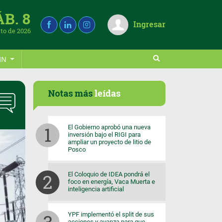
ÁB. 8
Ingresar
to de 2026
IN
Notas más
leídas
El Gobierno aprobó una nueva
inversión bajo el RIGI para
ampliar un proyecto de litio de
Posco
El Coloquio de IDEA pondrá el
foco en energía, Vaca Muerta e
inteligencia artificial
YPF implementó el split de sus
acciones y avanza para que