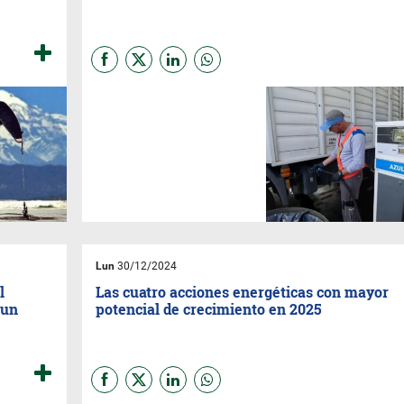
YPF
ha anunciado una nueva
etapa en la comercialización
de Azul 32, un fluido diseñado
para cumplir con los
estándares internacionales de
emisiones en motores diésel
pesados. Ahora, este producto
esencial para transportistas
está disponible en 68
estaciones de servicio
YPF
a
lo largo y ancho del país.
Lun
30/12/2024
l
Las cuatro acciones energéticas con mayor
 un
potencial de crecimiento en 2025