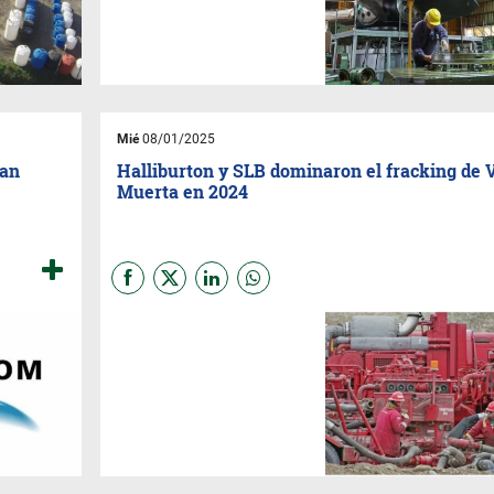
Energy,
una compañía de
capitales estadounidenses. La
operación implica un aporte de
capital de 27 millones de
dólares y marca un hito en la
estrategia de privatización
emprendida por la
administración actual.
Mié
08/01/2025
ran
Halliburton y SLB dominaron el fracking de 
Muerta en 2024
El 2024 fue un año histórico
para Vaca Muerta, que
alcanzó cifras récord en la
actividad del shale,
consolidándose como un pilar
clave para la industria
energética argentina. A pesar
de un contexto económico
adverso, el yacimiento logró
registrar 17.796 etapas de