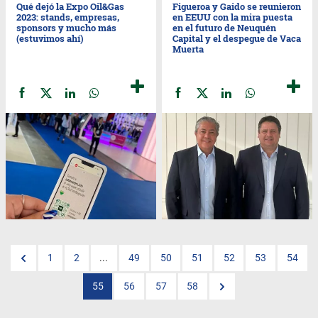
Qué dejó la Expo Oil&Gas
Figueroa y Gaido se reunieron
2023: stands, empresas,
en EEUU con la mira puesta
sponsors y mucho más
en el futuro de Neuquén
(estuvimos ahí)
Capital y el despegue de Vaca
Muerta
1
2
...
49
50
51
52
53
54
55
56
57
58